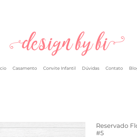
l.com
ício
Casamento
Convite Infantil
Dúvidas
Contato
Blo
Reservado Flo
#5