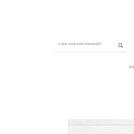
Whatsapp: (11) 99411-1197
E-mail: designbybii@gmai
In