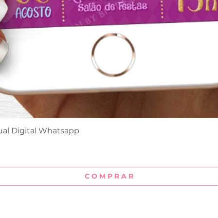
ual Digital Whatsapp
Visualização rápida
C O M P R A R