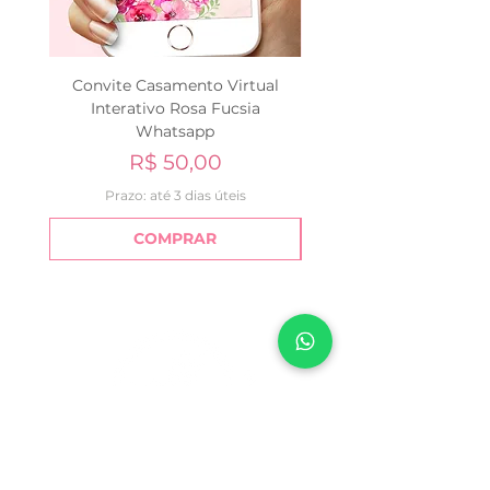
Convite Casamento Virtual
Convite Casamento Very
Interativo Rosa Fucsia
Lavanda Virtual Inter
Whatsapp
Preço
R$ 50,00
Prazo: até 3 dias úteis
COMPRAR
Sobre