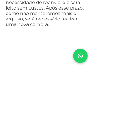
necessidade de reenvio, ele será
feito sem custos. Após esse prazo,
como não manteremos mais o
arquivo, será necessário realizar
uma nova compra.
Sobre
A Design by Bi é uma loja de artes digitais
para Casamento e Festa Infantil. Temos
opções de artes para você imprimir e
artes para serem enviadas pelo Whatsapp
e redes sociais.
Institucional
Sobre