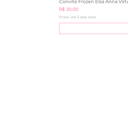
Convite Frozen Elsa Anna Virt
Preço
R$ 30,00
Prazo: até 3 dias úteis
Sobre
A Design by Bi é uma loja de artes
Casamento e Festa Infantil. Temos
você imprimir e artes para serem
e redes sociais.