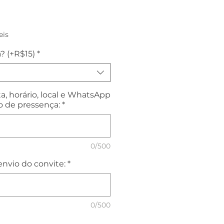
reço
eis
? (+R$15)
*
a, horário, local e WhatsApp
o de pressença:
*
0/500
nvio do convite:
*
0/500