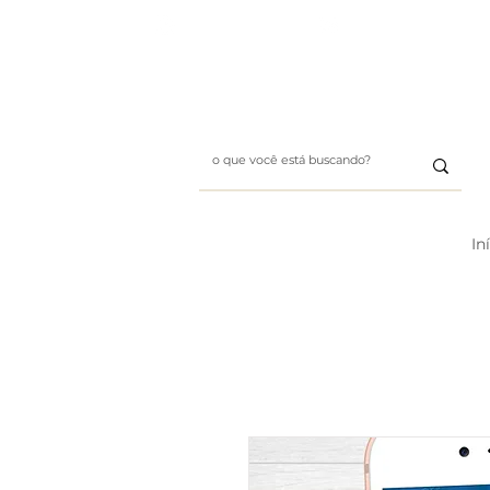
Whatsapp: (11) 99411-1197
E-mail: designbybii@gmai
In