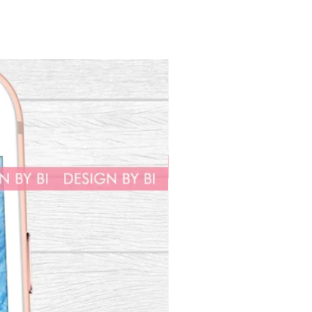
orretamente o convite em
m convite igual só que com
 há anos vendemos convites
iferentes será cobrada uma
raramente houve problemas
 em algum dispositivo.