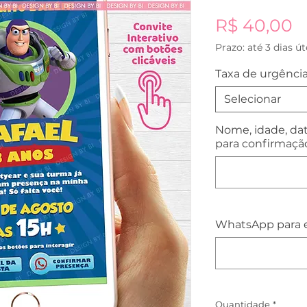
P
R$ 40,00
Prazo: até 3 dias út
Taxa de urgência
Selecionar
Nome, idade, dat
para confirmaçã
WhatsApp para e
Quantidade
*