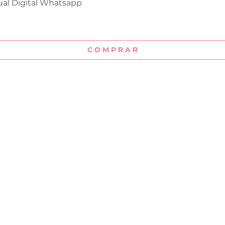
ual Digital Whatsapp
Visualização rápida
C O M P R A R
Institucional
Sobre
Termos e Condições
Política de Reembolso
Políticas de
 digitais para
Privacidade
 opções de artes para
Contato
 enviadas pelo Whatsapp