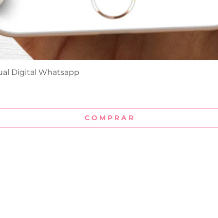
ual Digital Whatsapp
Visualização rápida
C O M P R A R
Institucional
Sobre