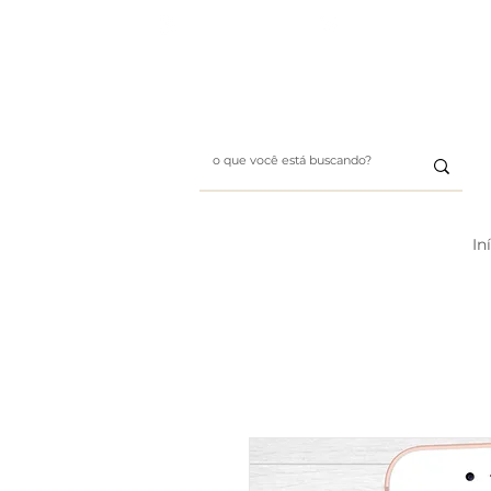
Whatsapp: (11) 99411-1197
E-mail: designbybii@gmai
In