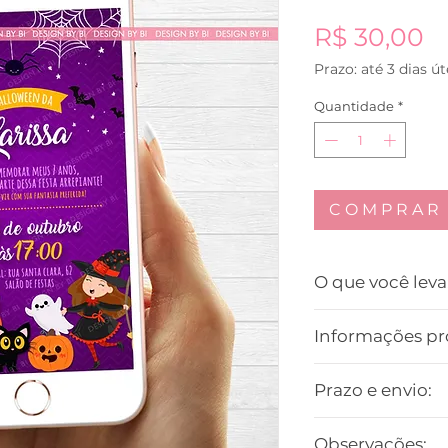
P
R$ 30,00
Prazo: até 3 dias út
Quantidade
*
C O M P R A R
O que você leva
O convite em JPG,
Informações pro
por Whatsapp.
O prazo para ent
Não fazemos alter
Prazo e envio:
as informações é d
Apenas do texto.
você preferir entr
O prazo pro convit
nos chamar no Wha
Observações: