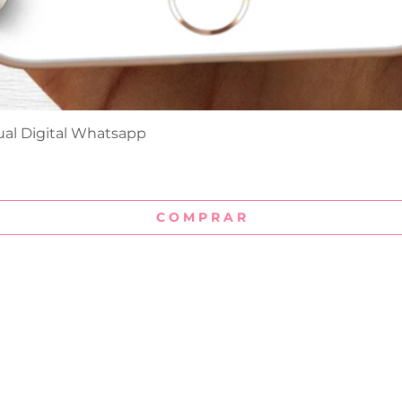
ual Digital Whatsapp
Visualização rápida
C O M P R A R
Institucional
Sobre