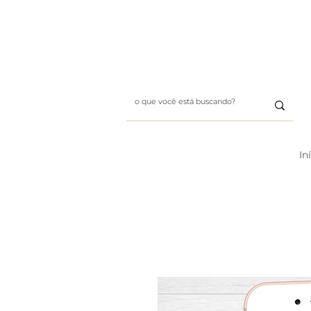
Whatsapp: (11) 99411-1197
E-mail: designbybii@gmai
In