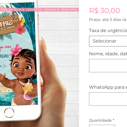
P
R$ 30,00
Prazo: até 3 dias út
Taxa de urgência
Selecionar
Nome, idade, data
WhatsApp para e
Quantidade
*