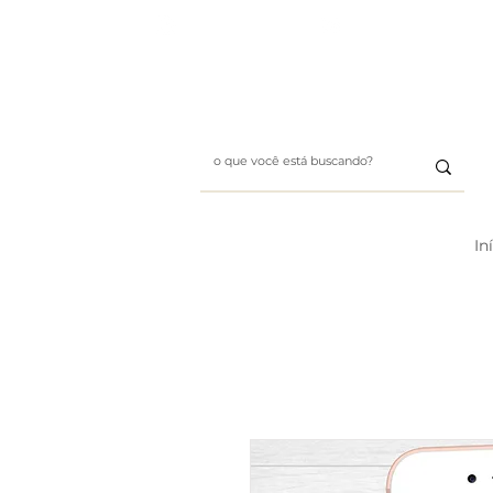
Whatsapp: (11) 99411-1197
E-mail: designbybii@gmai
In