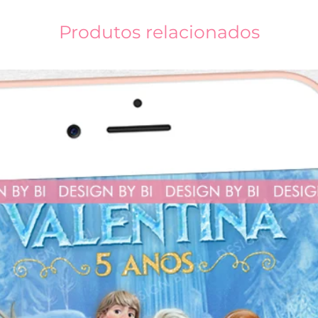
Caso precise de u
Produtos relacionados
horários e dias d
nova arte.