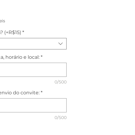
reço
eis
? (+R$15)
*
, horário e local:
*
0/500
nvio do convite:
*
0/500