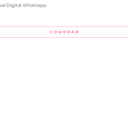
ual Digital Whatsapp
Visualização rápida
C O M P R A R
Institucional
Sobre
Termos e Condições
Política de Reembolso
Políticas de
 digitais para
Privacidade
 opções de artes para
Contato
 enviadas pelo Whatsapp