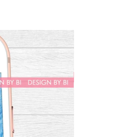
m convite igual só que com
iferentes será cobrada uma