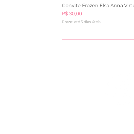
Convite Frozen Elsa Anna Virt
Preço
R$ 30,00
Prazo: até 3 dias úteis
Sobre
A Design by Bi é uma loja de artes
Casamento e Festa Infantil. Temos
você imprimir e artes para serem