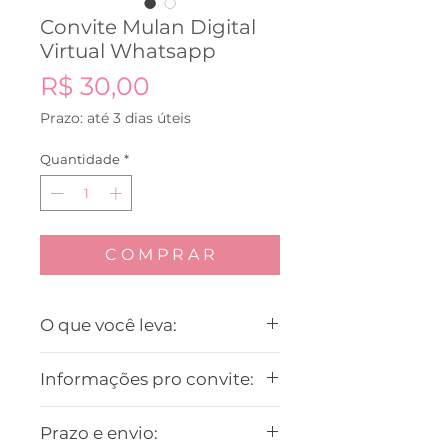
Convite Mulan Digital
Virtual Whatsapp
Preço
R$ 30,00
Prazo: até 3 dias úteis
Quantidade
*
C O M P R A R
O que você leva:
O convite em JPG, formato
Informações pro convite:
próprio para enviar por
Whatsapp.
O prazo para entrarmos em
Prazo e envio:
contato para pegar as