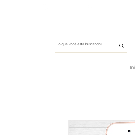
Whatsapp: (11) 99411-1197
E-mail: designbybii@gmai
In