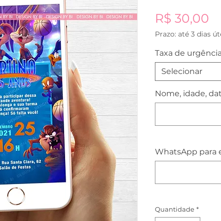
P
R$ 30,00
Prazo: até 3 dias út
Taxa de urgência
Selecionar
Nome, idade, data
WhatsApp para e
Quantidade
*