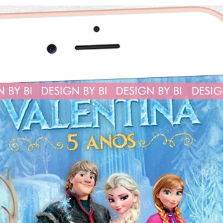
Caso precise de u
horários e dias d
nova arte.