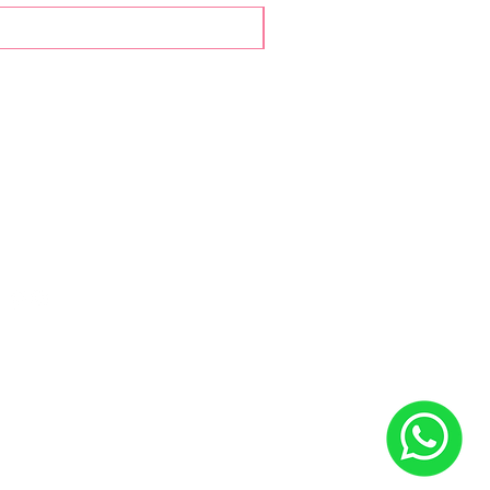
Contato
Whatsapp: (11) 99411-1197
E-mail:
designbybii@gmail.com