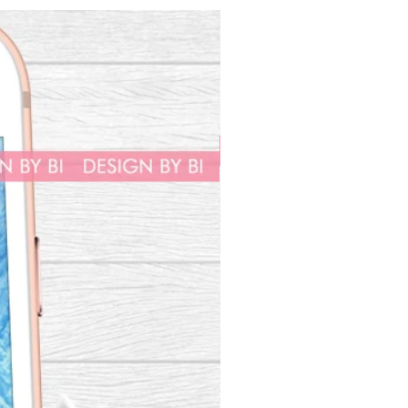
m convite igual só que com
iferentes será cobrada uma