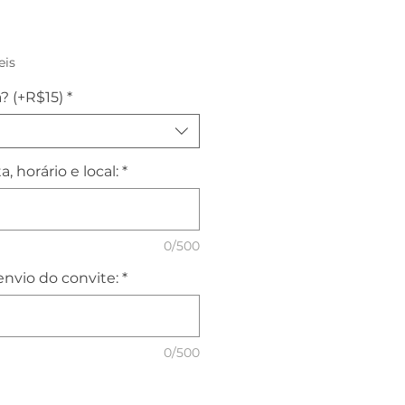
reço
eis
? (+R$15)
*
, horário e local:
*
0/500
nvio do convite:
*
0/500