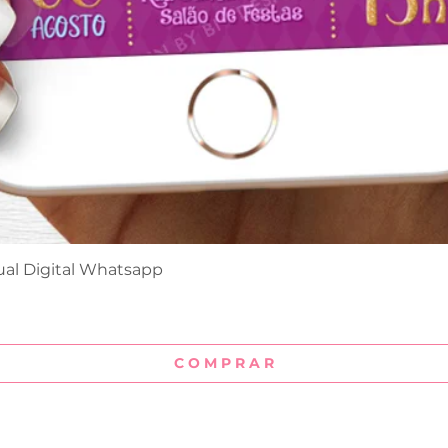
ual Digital Whatsapp
Visualização rápida
C O M P R A R