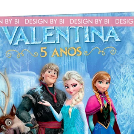
Tem alguma dúvi
mail,Whatsapp o