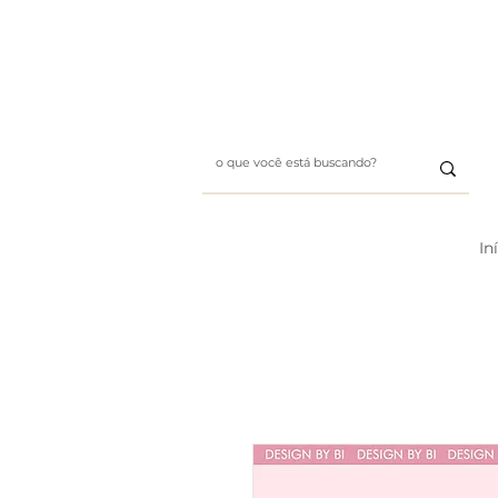
Whatsapp: (11) 99411-1197
E-mail: designbybii@gmai
In