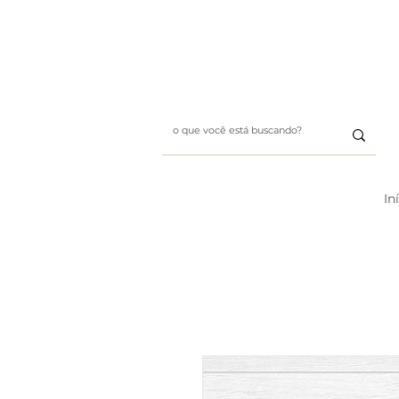
Whatsapp: (11) 99411-1197
E-mail: designbybii@gmai
In