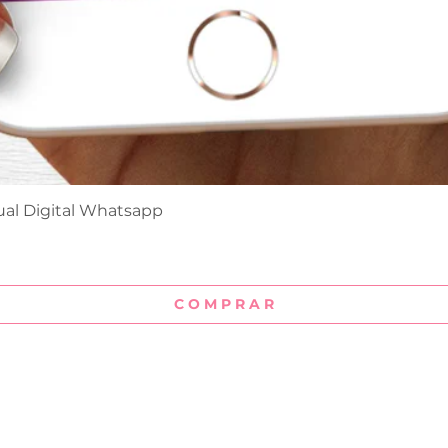
ual Digital Whatsapp
Visualização rápida
C O M P R A R